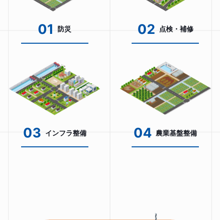
01
02
防災
点検・補修
03
04
インフラ整備
農業基盤整備